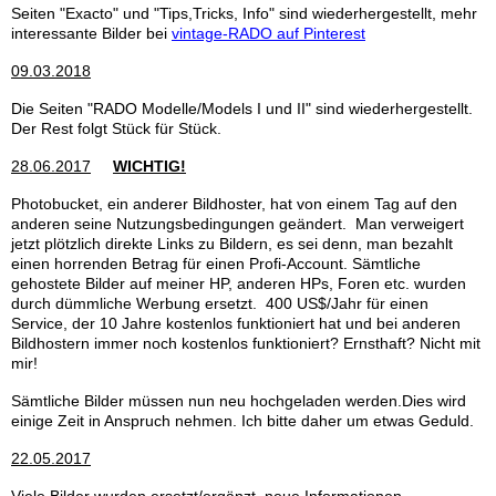
Seiten "Exacto" und "Tips,Tricks, Info" sind wiederhergestellt, mehr
interessante Bilder bei
vintage-RADO auf Pinterest
09.03.2018
Die Seiten "RADO Modelle/Models I und II" sind wiederhergestellt.
Der Rest folgt Stück für Stück.
28.06.2017
WICHTIG!
Photobucket, ein anderer Bildhoster, hat von einem Tag auf den
anderen seine Nutzungsbedingungen geändert. Man verweigert
jetzt plötzlich direkte Links zu Bildern, es sei denn, man bezahlt
einen horrenden Betrag für einen Profi-Account. Sämtliche
gehostete Bilder auf meiner HP, anderen HPs, Foren etc. wurden
durch dümmliche Werbung ersetzt. 400 US$/Jahr für einen
Service, der 10 Jahre kostenlos funktioniert hat und bei anderen
Bildhostern immer noch kostenlos funktioniert? Ernsthaft? Nicht mit
mir!
Sämtliche Bilder müssen nun neu hochgeladen werden.Dies wird
einige Zeit in Anspruch nehmen. Ich bitte daher um etwas Geduld.
22.05.2017
Viele Bilder wurden ersetzt/ergänzt, neue Informationen